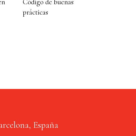
en
Código de buenas
prácticas
arcelona, España