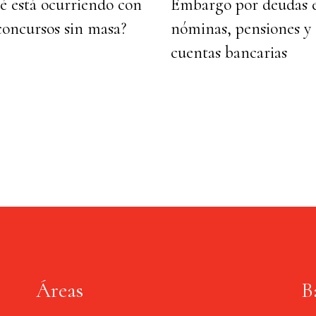
é está ocurriendo con
Embargo por deudas 
concursos sin masa?
nóminas, pensiones y
cuentas bancarias
Áreas
B