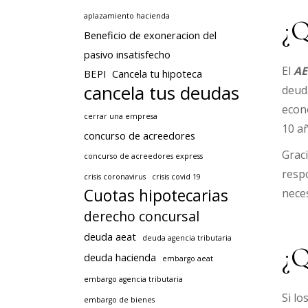
aplazamiento hacienda
¿Q
Beneficio de exoneracion del
pasivo insatisfecho
El
AE
BEPI
Cancela tu hipoteca
cancela tus deudas
deuda
econ
cerrar una empresa
10 añ
concurso de acreedores
Graci
concurso de acreedores express
respo
crisis coronavirus
crisis covid 19
Cuotas hipotecarias
nece
derecho concursal
deuda aeat
deuda agencia tributaria
¿Q
deuda hacienda
embargo aeat
embargo agencia tributaria
Si lo
embargo de bienes