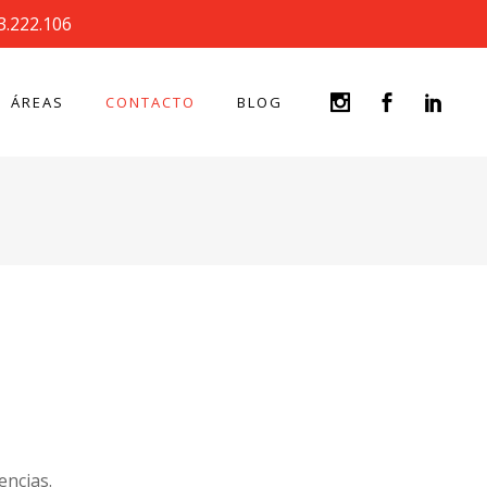
3.222.106
ÁREAS
CONTACTO
BLOG
encias.